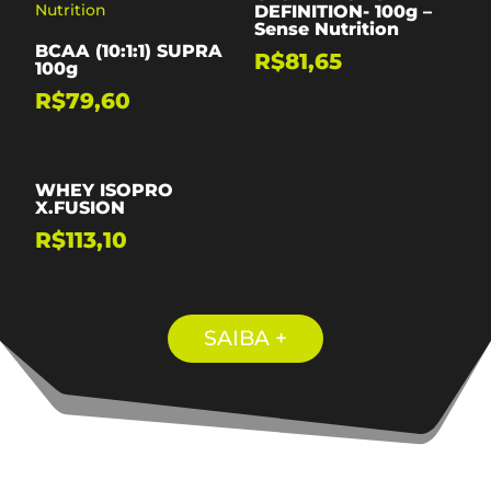
DEFINITION- 100g –
Sense Nutrition
BCAA (10:1:1) SUPRA
R$
81,65
100g
R$
79,60
WHEY ISOPRO
X.FUSION
R$
113,10
SAIBA +